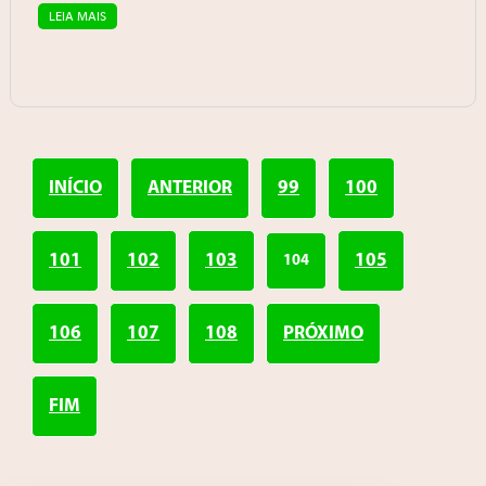
LEIA MAIS
INÍCIO
ANTERIOR
99
100
101
102
103
105
104
106
107
108
PRÓXIMO
FIM