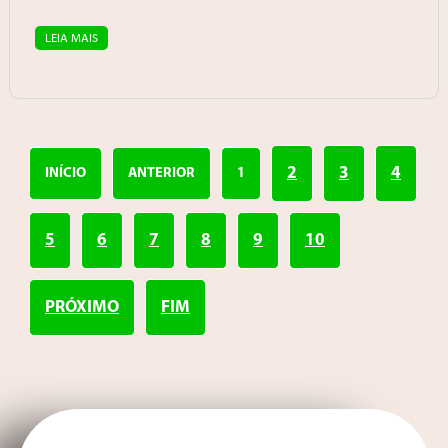
LEIA MAIS
2
3
4
INÍCIO
ANTERIOR
1
5
6
7
8
9
10
PRÓXIMO
FIM