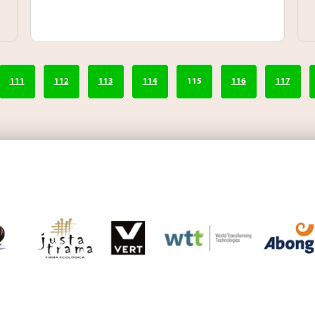
111
112
113
114
115
116
117