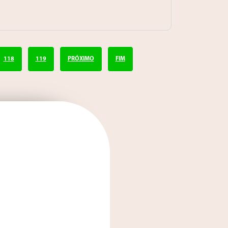
118
119
PRÓXIMO
FIM