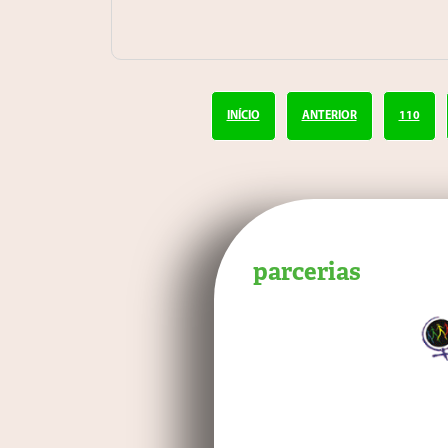
INÍCIO
ANTERIOR
110
parcerias